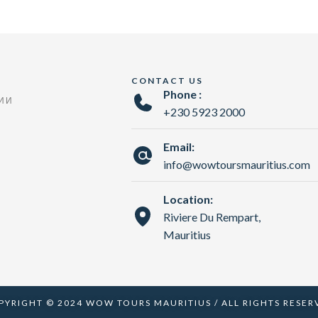
CONTACT US
Phone :
ИИ
+230 5923 2000
Email:
info@wowtoursmauritius.com
Location:
Riviere Du Rempart,
Mauritius
PYRIGHT © 2024 WOW TOURS MAURITIUS / ALL RIGHTS RESER